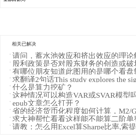
相关已解决
请问，蓄水池效应和挤出效应的理论
股利政策是否对股东财务的创造或破
有哪位朋友知道此图用的是哪个看盘
求翻译2句话This study explores the sign
道。
什么是算力挖矿？
这种情况可以构造VAR或SVAR模型
epub文章怎么打开？
省的经济货币化程度如何计算，M2/G
求大神帮忙看看这样能不能算二阶单
来求，有没有替代指标？
请教：怎么用Excel算Sharpe比率,
检验