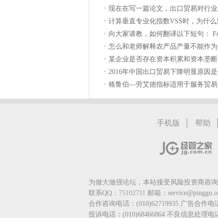
现在在写一篇论文，出口贸易对行业
动密集，资本密
计算垂直专业化指数VSS时，为什
向大家请教，如何翻译以下短句： Forward Li
怎么和老师解释农产品产量不能作为
是没有意义的。
某企业是否存在资本积累和资本垄断
2016年中国出口贸易下降明显原因
格鲁伯—劳艾德指标适用于服务贸易
|
手机版
帮助
为做大做强论坛，本站接受风险投资商咨询，请联
联系QQ：
75102711
邮箱：service@pinggu.o
合作咨询电话：(010)62719935 广告合作电
投诉电话：(010)68466864 不良信息处理电话：(