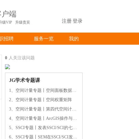
客户端
注册
|
登录
升级VIP
升级贵宾
职招聘
服务一览
我的
0
人关注该问题
JG学术专题课
1、空间计量专题丨空间面板数据模型
2、空间计量专题丨空间权重矩阵
3、空间计量专题丨第四代空间计量模型:共同因子与空间相关
4、空间计量专题丨ArcGIS操作与空间数据分析
5、SSCI专题丨发表SSCI/SCI的七大疑问
6、SSCI专题丨SEM在SSCI/SCI发表之必要条件