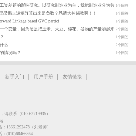
工资差距的影响研究。以研究制造业为主，我把制造业分为劳
1个回答
么里昂惕夫逆矩阵算出来是负数？恳请大神赐教啊！！！
1个回答
nkage based GVC partici
1个回答
一个变量，因为硬是把玉米、大豆、棉花、谷物的产量加起来
2个回答
？
1个回答
是什么
2个回答
的情况吗？
1个回答
|
|
|
|
新手入门
用户手册
友情链接
系（010-62719935）
rg
话：13661292478（刘老师）
010)68466864