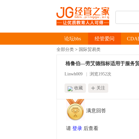
论坛bbs
经管爱问
CD
全部分类
>
国际贸易类
格鲁伯—劳艾德指标适用于服务
Linwh009
|
浏览1952次
收藏
关注
满意回答
请
登录
后查看