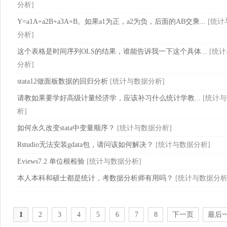
分析
]
Y=a1A+a2B+a3A×B。如果a1为正，a2为负，后面的AB交乘...
[
统计
分析
]
这个表格是时间序列OLS的结果，谁能告诉我一下这个具体...
[
统计
分析
]
stata12做面板数据的回归分析
[
统计与数据分析
]
请教如果要学好高级计量经济学，应该补习什么统计学教...
[
统计与
析
]
如何永久改变stata中变量顺序？
[
统计与数据分析
]
Rstudio无法安装gdata包，请问该如何解决？
[
统计与数据分析
]
Eviews7.2 单位根检验
[
统计与数据分析
]
本人本科和硕士都是统计，考数据分析师有用吗？
[
统计与数据分
1
2
3
4
5
6
7
8
下一页
最后