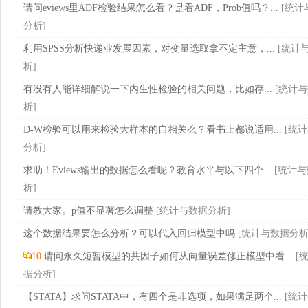
请问eviews里ADF检验结果怎么看？是看ADF，Prob值吗？...
[
统计
分析
]
利用SPSS分析快递业发展因素，对变量选取拿不定主意，...
[
统计
析
]
有没有人能详细解说一下内生性检验的相关问题，比如存...
[
统计与
析
]
D-W检验可以用来检验大样本的自相关么？看书上都说适用...
[
统计
分析
]
求助！Eviews输出的数据怎么看呢？教育水平与以下四个...
[
统计与
析
]
请教大家。p值不显著怎么调整
[
统计与数据分析
]
这个数据结果要怎么分析？可以代入回归模型中吗
[
统计与数据分
10
请问永久短暂模型的共因子如何从向量误差修正模型中看...
[
据分析
]
【STATA】求问STATA中，有四个是非选项，如果满足两个...
[
统计