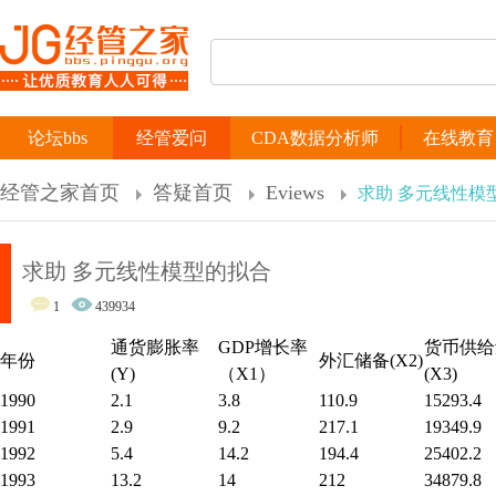
论坛bbs
经管爱问
CDA数据分析师
在线教育
经管之家首页
答疑首页
Eviews
求助 多元线性模
求助 多元线性模型的拟合
1
439934
通货膨胀率
GDP增长率
货币供给
年份
外汇储备(X2)
(Y)
（X1）
(X3)
1990
2.1
3.8
110.9
15293.4
1991
2.9
9.2
217.1
19349.9
1992
5.4
14.2
194.4
25402.2
1993
13.2
14
212
34879.8