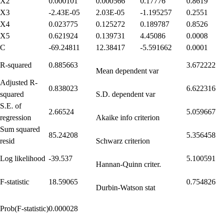
X2
0.000101
0.000566
0.17776
0.8619
X3
-2.43E-05
2.03E-05
-1.195257
0.2551
X4
0.023775
0.125272
0.189787
0.8526
X5
0.621924
0.139731
4.45086
0.0008
C
-69.24811
12.38417
-5.591662
0.0001
R-squared
0.885663
3.672222
Mean dependent var
Adjusted R-
0.838023
6.622316
squared
S.D. dependent var
S.E. of
2.66524
5.059667
regression
Akaike info criterion
Sum squared
85.24208
5.356458
resid
Schwarz criterion
Log likelihood
-39.537
5.100591
Hannan-Quinn criter.
F-statistic
18.59065
0.754826
Durbin-Watson stat
Prob(F-statistic)
0.000028