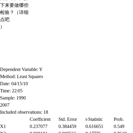
下来要做哪些
检验？（详细
点吧
）
Dependent Variable: Y
Method: Least Squares
Date: 04/15/10
Time: 22:05
Sample: 1990
2007
Included observations: 18
Coefficient
Std. Error
t-Statistic
Prob.
X1
0.237077
0.384459
0.616651
0.549