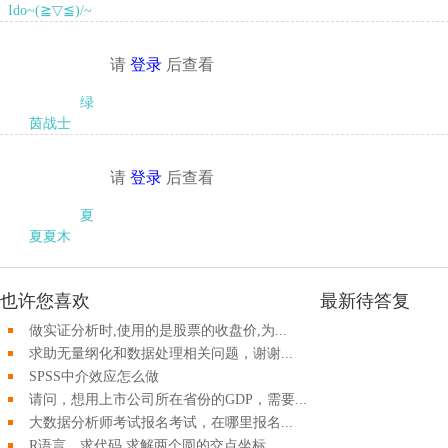
Ido~(≧▽≦)/~
请
登录
后查看
绿
茵战士
请
登录
后查看
夏
夏夏木
也许您喜欢
最新待答复
做实证分析时,使用的是股票的收盘价,为...
求助无量纲化和数据处理相关问题，谢谢...
SPSS中介效应怎么做
请问，想用上市公司所在省份的GDP，需要...
大数据分析师考试报名考试，在哪里报名...
R语言，求代码 求解两个圆的交点坐标